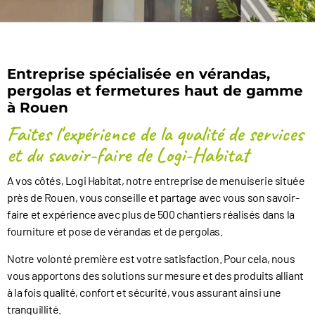
Découvrez notre OFFRE D'ÉTÉ
sur nos
pergolas d'expositions
Entreprise spécialisée en vérandas,
Profitez d’un prix attractif, exceptionnel !
pergolas et fermetures haut de gamme
à Rouen
Voir les offres
Faites l'expérience de la qualité de services
et du savoir-faire de Logi-Habitat
A vos côtés, Logi Habitat, notre entreprise de menuiserie située
près de Rouen, vous conseille et partage avec vous son savoir-
faire et expérience avec plus de 500 chantiers réalisés dans la
fourniture et pose de vérandas et de pergolas.
Notre volonté première est votre satisfaction. Pour cela, nous
vous apportons des solutions sur mesure et des produits alliant
à la fois qualité, confort et sécurité, vous assurant ainsi une
tranquillité.