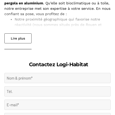
pergola en aluminium
. Qu’elle soit bioclimatique ou à toile,
notre entreprise met son expertise à votre service. En nous
confiant sa pose, vous profitez de :
Notre proximité géographique qui favorise notre
réactivité (nous sommes situés près de Rouen et
intervenons uniquement en Seine-Maritime et dans
l’Eure)
La rigueur et le professionnalisme de nos
installateurs qualifiés
Une fabrication française
Un accompagnement complet et personnalisé en
fonction de votre projet d’installation (étude du
Contactez Logi-Habitat
terrain, choix du modèle, envoi de devis gratuit,
pose…etc.)
Dans notre entreprise, notre priorité est de vous offrir une
réalisation durable, fonctionnelle et esthétique. Grâce à
notre expérience, nous avons acquis un savoir-faire
reconnu sur le marché de la
vente de pergola sur-/mesure
de l’installation extérieure. Faire appel à Logi Habitat, c’est
la garantie d’un résultat soigné et d’un service après-
vente réactif. Alors n’attendez plus pour transformer votre