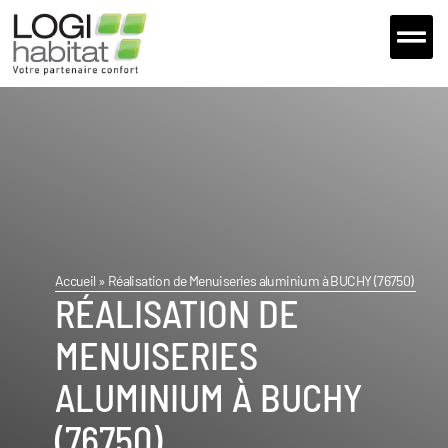
Extensions et 
Nos fou
Nous Con
Accueil
»
Réalisation de Menuiseries aluminium à BUCHY (76750)
RÉALISATION DE
MENUISERIES
ALUMINIUM À BUCHY
(76750)