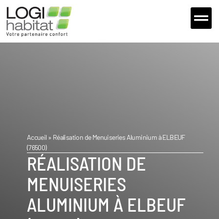
Extensions et 
Nos fou
Nous Con
Accueil
»
Réalisation de Menuiseries Aluminium à ELBEUF
(76500)
RÉALISATION DE
MENUISERIES
ALUMINIUM À ELBEUF