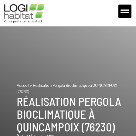
Extensions et 
Nos fou
Nous Con
Accueil
»
Réalisation Pergola Bioclimatique à QUINCAMPOIX
(76230)
RÉALISATION PERGOLA
BIOCLIMATIQUE À
QUINCAMPOIX (76230)